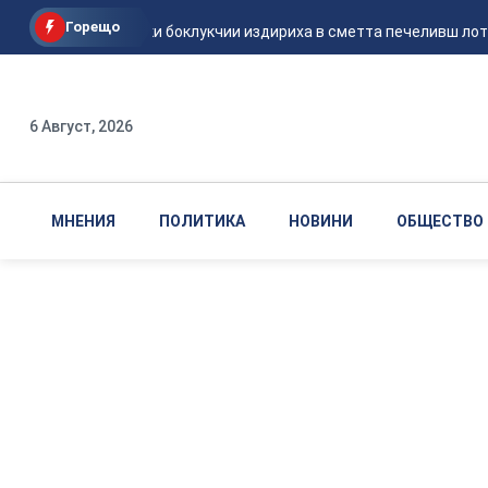
Горещо
Италиански боклукчии издириха в сметта печеливш лотари
6 Август, 2026
МНЕНИЯ
ПОЛИТИКА
НОВИНИ
ОБЩЕСТВО