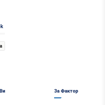
ok
а
Ви
За Фактор