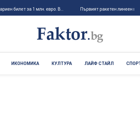
ен билет за 1 млн. евро. В...
Първият ракетен линеен кора
ИКОНОМИКА
КУЛТУРА
ЛАЙФ СТАЙЛ
СПОР