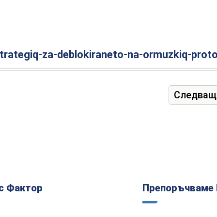
trategiq-za-deblokiraneto-na-ormuzkiq-prot
Следващ
с Фактор
Препоръчваме 