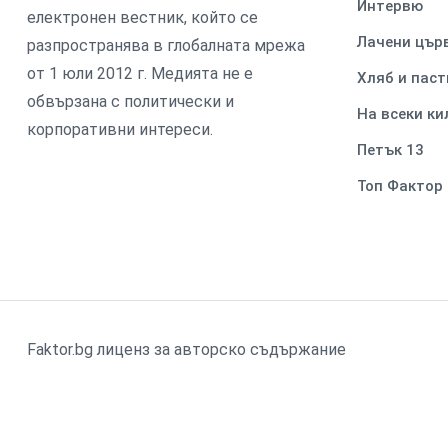
Интервю
електронен вестник, който се
Лачени цър
разпространява в глобалната мрежа
от 1 юли 2012 г. Медията не е
Хляб и паст
обвързана с политически и
На всеки к
корпоративни интереси.
Петък 13
Топ Фактор
Faktor.bg лиценз за авторско съдържание