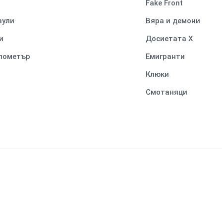
Fake Front
вули
Вяра и демони
и
Досиетата Х
илометър
Емигранти
Клюки
Смотаняци