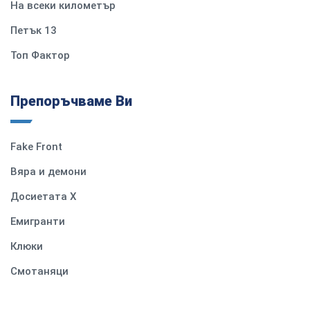
На всеки километър
Петък 13
Топ Фактор
Препоръчваме Ви
Fake Front
Вяра и демони
Досиетата Х
Емигранти
Клюки
Смотаняци