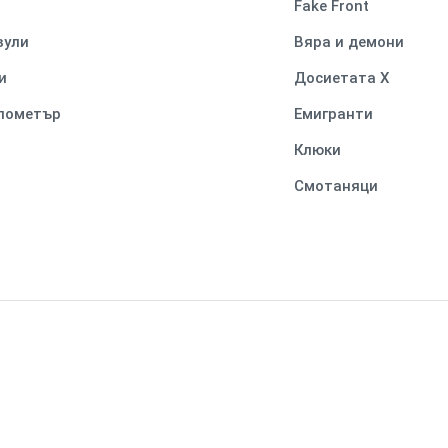
Fake Front
вули
Вяра и демони
и
Досиетата Х
илометър
Емигранти
Клюки
Смотаняци