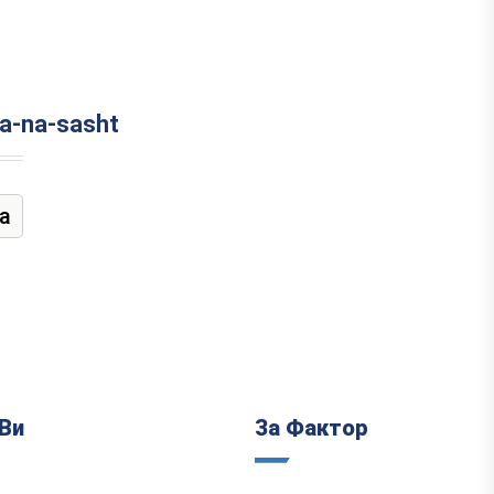
ta-na-sasht
а
Ви
За Фактор