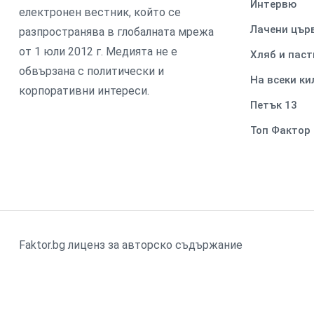
Интервю
електронен вестник, който се
Лачени цър
разпространява в глобалната мрежа
от 1 юли 2012 г. Медията не е
Хляб и паст
обвързана с политически и
На всеки к
корпоративни интереси.
Петък 13
Топ Фактор
Faktor.bg лиценз за авторско съдържание