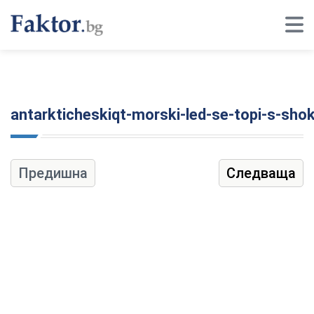
antarkticheskiqt-morski-led-se-topi-s-sh
Предишна
Следваща