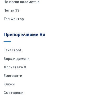
На всеки километър
Петък 13
Топ Фактор
Препоръчваме Ви
Fake Front
Вяра и демони
Досиетата Х
Емигранти
Клюки
Смотаняци