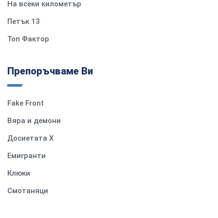
На всеки километър
Петък 13
Топ Фактор
Препоръчваме Ви
Fake Front
Вяра и демони
Досиетата Х
Емигранти
Клюки
Смотаняци