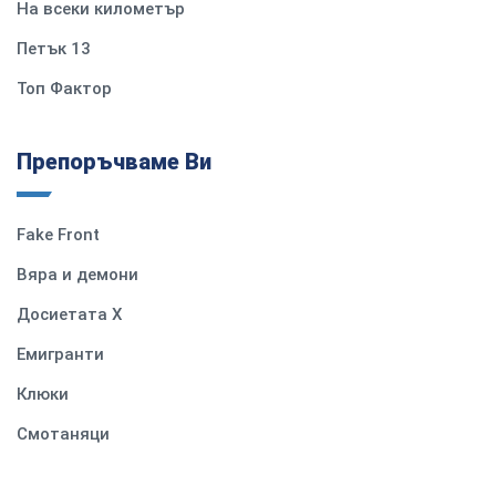
На всеки километър
Петък 13
Топ Фактор
Препоръчваме Ви
Fake Front
Вяра и демони
Досиетата Х
Емигранти
Клюки
Смотаняци