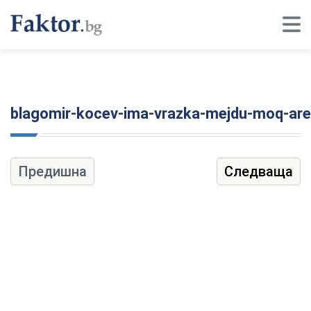
blagomir-kocev-ima-vrazka-mejdu-moq-arest
Предишна
Следваща