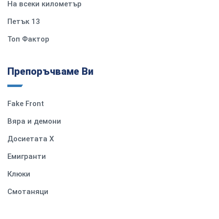
На всеки километър
Петък 13
Топ Фактор
Препоръчваме Ви
Fake Front
Вяра и демони
Досиетата Х
Емигранти
Клюки
Смотаняци