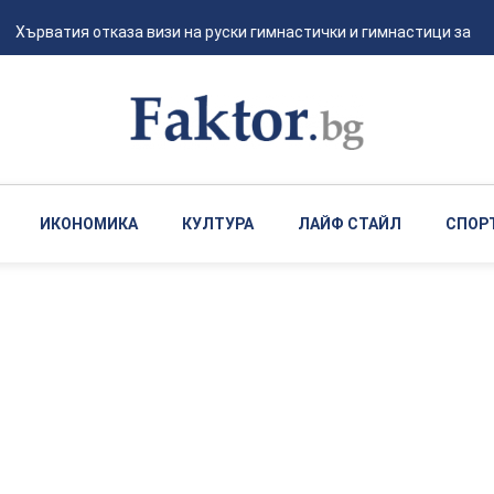
Хърватия отказа визи на руски гимнастички и гимнастици за ев
ИКОНОМИКА
КУЛТУРА
ЛАЙФ СТАЙЛ
СПОР