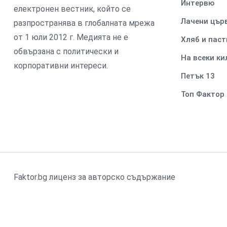
Интервю
електронен вестник, който се
Лачени цър
разпространява в глобалната мрежа
от 1 юли 2012 г. Медията не е
Хляб и паст
обвързана с политически и
На всеки к
корпоративни интереси.
Петък 13
Топ Фактор
Faktor.bg лиценз за авторско съдържание