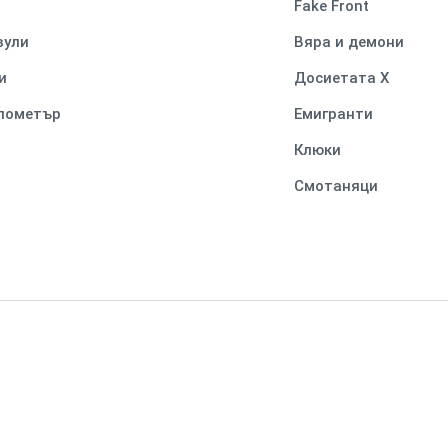
Fake Front
вули
Вяра и демони
и
Досиетата Х
илометър
Емигранти
Клюки
Смотаняци