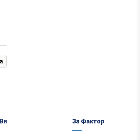
а
Ви
За Фактор