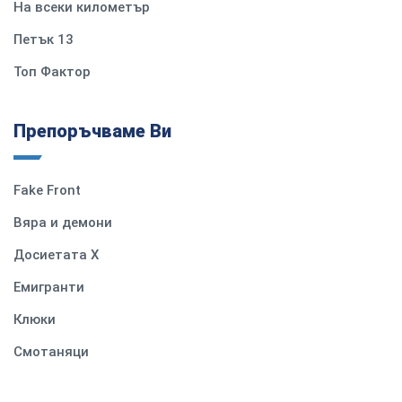
На всеки километър
Петък 13
Топ Фактор
Препоръчваме Ви
Fake Front
Вяра и демони
Досиетата Х
Емигранти
Клюки
Смотаняци