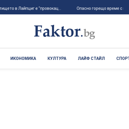
щето в Лайпциг е "провокац...
Опасно горещо време с крат
ИКОНОМИКА
КУЛТУРА
ЛАЙФ СТАЙЛ
СПОР