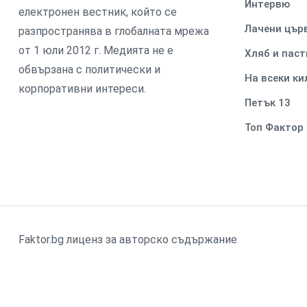
Интервю
електронен вестник, който се
Лачени цър
разпространява в глобалната мрежа
от 1 юли 2012 г. Медията не е
Хляб и паст
обвързана с политически и
На всеки к
корпоративни интереси.
Петък 13
Топ Фактор
Faktor.bg лиценз за авторско съдържание