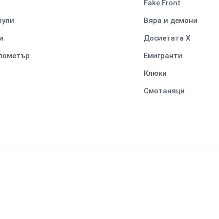
Fake Front
вули
Вяра и демони
и
Досиетата Х
илометър
Емигранти
Клюки
Смотаняци