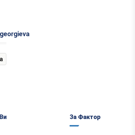
-georgieva
а
Ви
За Фактор