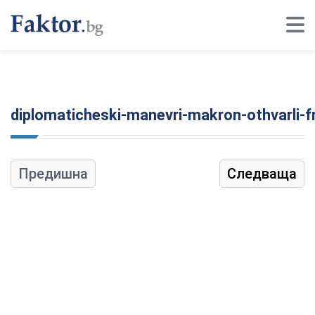
diplomaticheski-manevri-makron-othvarli-
Предишна
Следваща