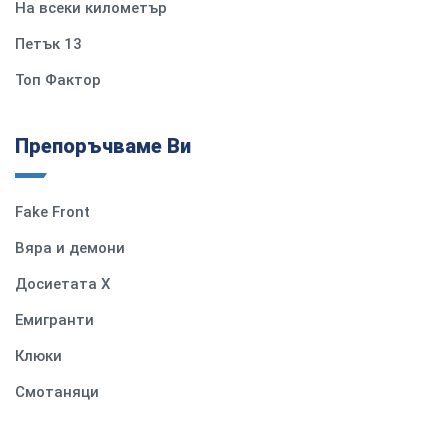
На всеки километър
Петък 13
Топ Фактор
Препоръчваме Ви
Fake Front
Вяра и демони
Досиетата Х
Емигранти
Клюки
Смотаняци