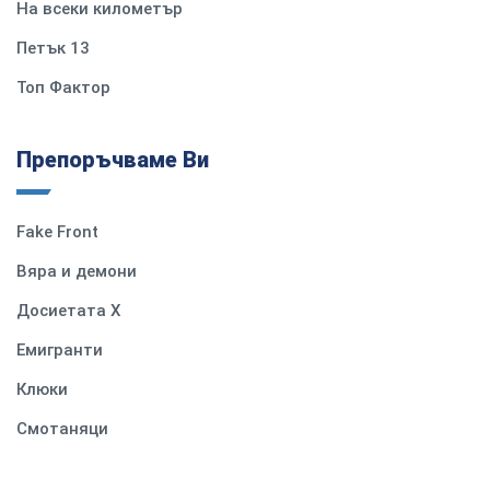
На всеки километър
Петък 13
Топ Фактор
Препоръчваме Ви
Fake Front
Вяра и демони
Досиетата Х
Емигранти
Клюки
Смотаняци