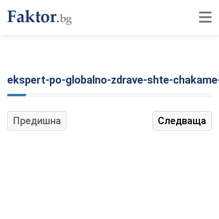
ekspert-po-globalno-zdrave-shte-chakame-d
Предишна
Следваща