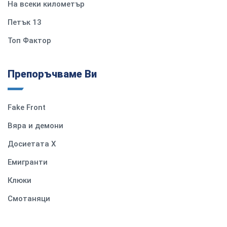
На всеки километър
Петък 13
Топ Фактор
Препоръчваме Ви
Fake Front
Вяра и демони
Досиетата Х
Емигранти
Клюки
Смотаняци