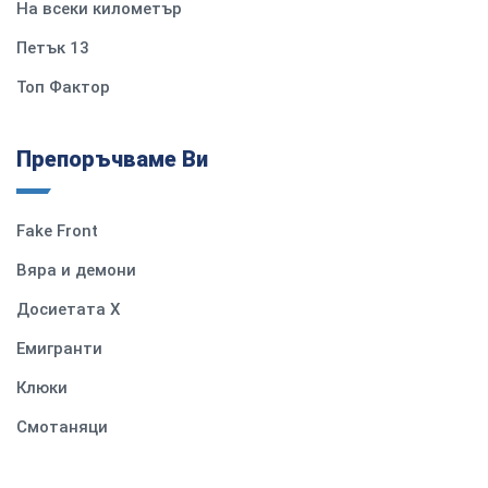
На всеки километър
Петък 13
Топ Фактор
Препоръчваме Ви
Fake Front
Вяра и демони
Досиетата Х
Емигранти
Клюки
Смотаняци