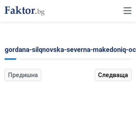
gordana-silqnovska-severna-makedoniq-och
Предишна
Следваща