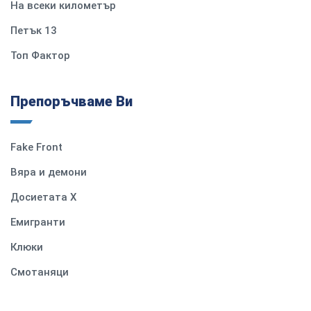
На всеки километър
Петък 13
Топ Фактор
Препоръчваме Ви
Fake Front
Вяра и демони
Досиетата Х
Емигранти
Клюки
Смотаняци