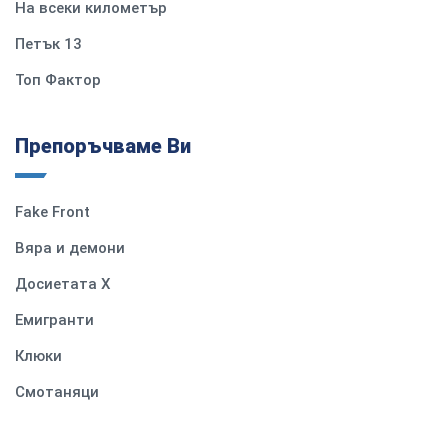
На всеки километър
Петък 13
Топ Фактор
Препоръчваме Ви
Fake Front
Вяра и демони
Досиетата Х
Емигранти
Клюки
Смотаняци