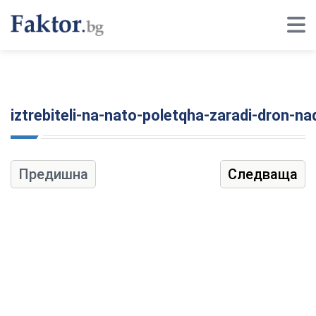
iztrebiteli-na-nato-poletqha-zaradi-dron-nad
Предишна
Следваща