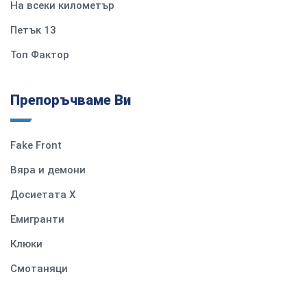
На всеки километър
Петък 13
Топ Фактор
Препоръчваме Ви
Fake Front
Вяра и демони
Досиетата Х
Емигранти
Клюки
Смотаняци