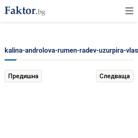
kalina-androlova-rumen-radev-uzurpira-vl
Предишна
Следваща