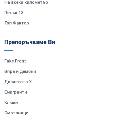
На всеки километър
Петък 13
Топ Фактор
Препоръчваме Ви
Fake Front
Вяра и демони
Досиетата Х
Емигранти
Клюки
Смотаняци