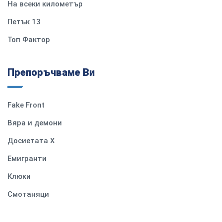
На всеки километър
Петък 13
Топ Фактор
Препоръчваме Ви
Fake Front
Вяра и демони
Досиетата Х
Емигранти
Клюки
Смотаняци