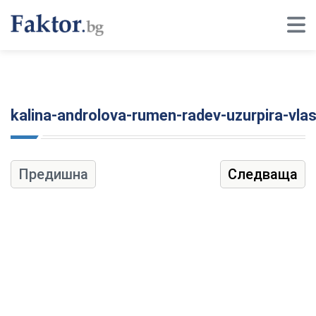
kalina-androlova-rumen-radev-uzurpira-vl
Предишна
Следваща