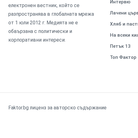
Интервю
електронен вестник, който се
Лачени цър
разпространява в глобалната мрежа
от 1 юли 2012 г. Медията не е
Хляб и паст
обвързана с политически и
На всеки к
корпоративни интереси.
Петък 13
Топ Фактор
Faktor.bg лиценз за авторско съдържание