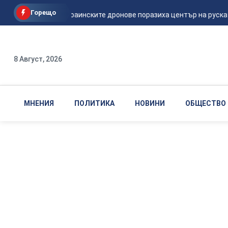
Горещо
Мадяр: Украинските дронове поразиха център на руската
8 Август, 2026
МНЕНИЯ
ПОЛИТИКА
НОВИНИ
ОБЩЕСТВО