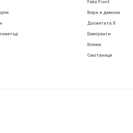
Fake Front
вули
Вяра и демони
и
Досиетата Х
илометър
Емигранти
Клюки
Смотаняци