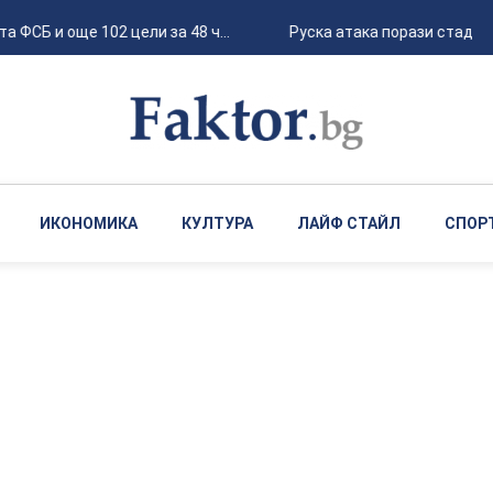
 ФСБ и още 102 цели за 48 ч...
Руска атака порази стадион
ИКОНОМИКА
КУЛТУРА
ЛАЙФ СТАЙЛ
СПОР