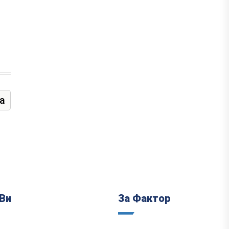
а
Ви
За Фактор