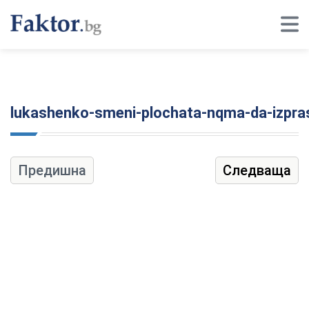
lukashenko-smeni-plochata-nqma-da-izpr
Предишна
Следваща