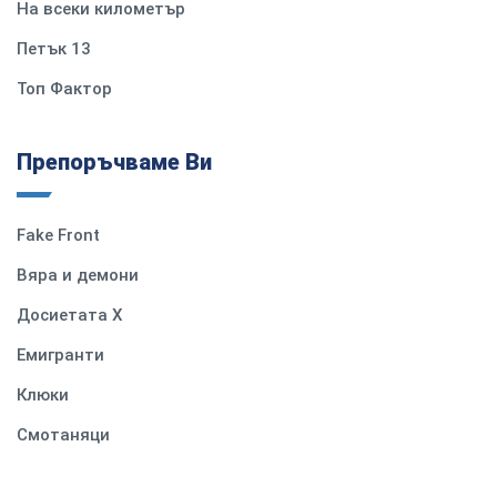
На всеки километър
Петък 13
Топ Фактор
Препоръчваме Ви
Fake Front
Вяра и демони
Досиетата Х
Емигранти
Клюки
Смотаняци