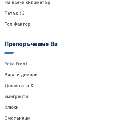
На всеки километър
Петък 13
Топ Фактор
Препоръчваме Ви
Fake Front
Вяра и демони
Досиетата Х
Емигранти
Клюки
Смотаняци