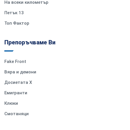
На всеки километър
Петък 13
Топ Фактор
Препоръчваме Ви
Fake Front
Вяра и демони
Досиетата Х
Емигранти
Клюки
Смотаняци