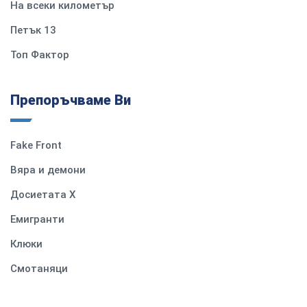
На всеки километър
Петък 13
Топ Фактор
Препоръчваме Ви
Fake Front
Вяра и демони
Досиетата Х
Емигранти
Клюки
Смотаняци