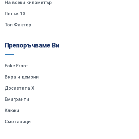
На всеки километър
Петък 13
Топ Фактор
Препоръчваме Ви
Fake Front
Вяра и демони
Досиетата Х
Емигранти
Клюки
Смотаняци