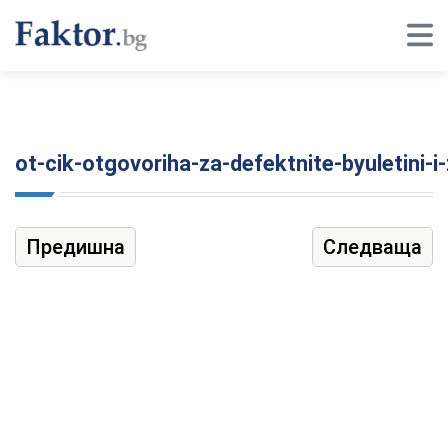
ot-cik-otgovoriha-za-defektnite-byuletini-
Предишна
Следваща