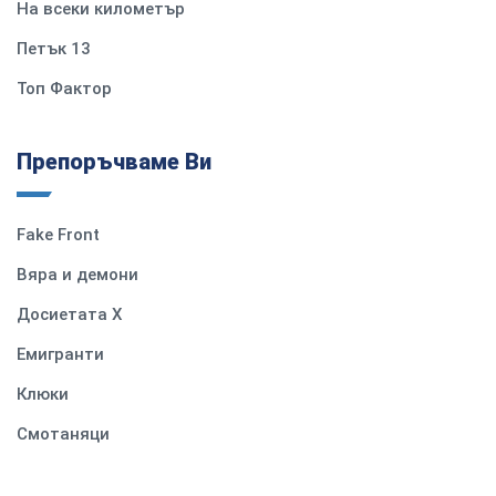
На всеки километър
Петък 13
Топ Фактор
Препоръчваме Ви
Fake Front
Вяра и демони
Досиетата Х
Емигранти
Клюки
Смотаняци