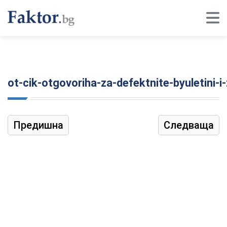
ot-cik-otgovoriha-za-defektnite-byuletini-
Предишна
Следваща