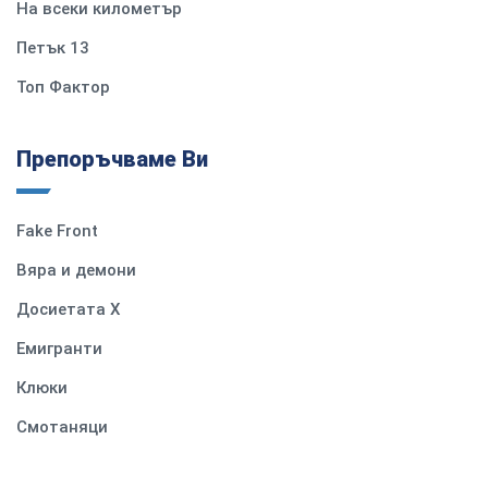
На всеки километър
Петък 13
Топ Фактор
Препоръчваме Ви
Fake Front
Вяра и демони
Досиетата Х
Емигранти
Клюки
Смотаняци