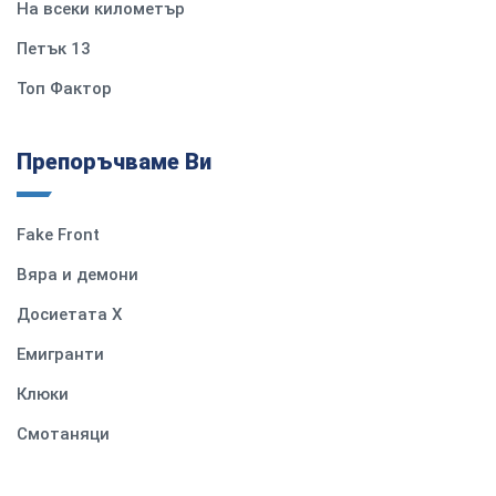
На всеки километър
Петък 13
Топ Фактор
Препоръчваме Ви
Fake Front
Вяра и демони
Досиетата Х
Емигранти
Клюки
Смотаняци