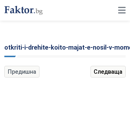
otkriti-i-drehite-koito-majat-e-nosil-v-mo
Предишна
Следваща