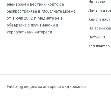
Интервю
електронен вестник, който се
Лачени цър
разпространява в глобалната мрежа
от 1 юли 2012 г. Медията не е
Хляб и паст
обвързана с политически и
На всеки к
корпоративни интереси.
Петък 13
Топ Фактор
Faktor.bg лиценз за авторско съдържание