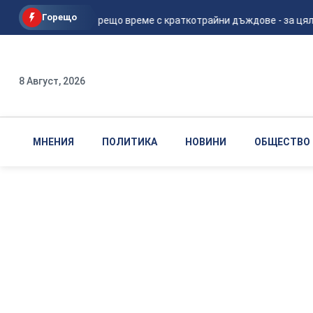
Горещо
Опасно горещо време с краткотрайни дъждове - за цялат
8 Август, 2026
МНЕНИЯ
ПОЛИТИКА
НОВИНИ
ОБЩЕСТВО