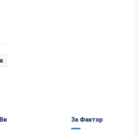
а
Ви
За Фактор