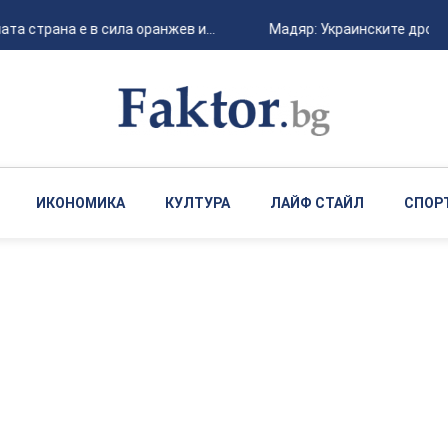
а страна е в сила оранжев и...
Мадяр: Украинските дронов
ИКОНОМИКА
КУЛТУРА
ЛАЙФ СТАЙЛ
СПОР