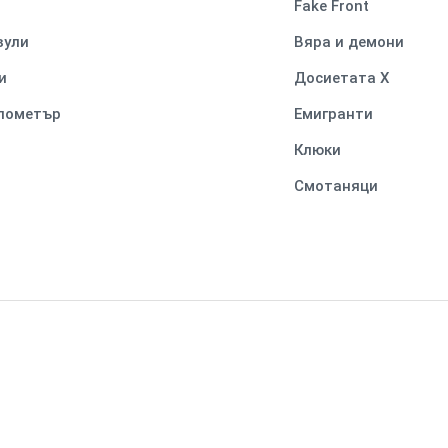
Fake Front
вули
Вяра и демони
и
Досиетата Х
илометър
Емигранти
Клюки
Смотаняци