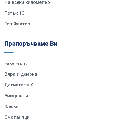
На всеки километър
Петък 13
Топ Фактор
Препоръчваме Ви
Fake Front
Вяра и демони
Досиетата Х
Емигранти
Клюки
Смотаняци