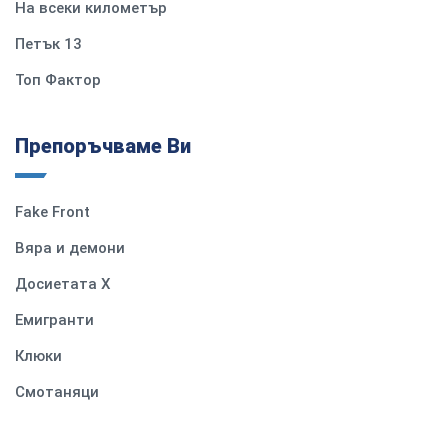
На всеки километър
Петък 13
Топ Фактор
Препоръчваме Ви
Fake Front
Вяра и демони
Досиетата Х
Емигранти
Клюки
Смотаняци