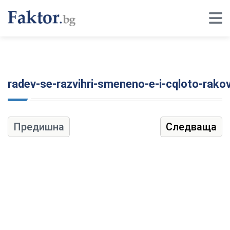
radev-se-razvihri-smeneno-e-i-cqloto-rak
Предишна
Следваща