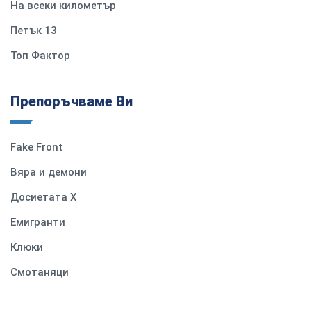
На всеки километър
Петък 13
Топ Фактор
Препоръчваме Ви
Fake Front
Вяра и демони
Досиетата Х
Емигранти
Клюки
Смотаняци