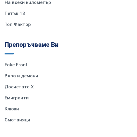
На всеки километър
Петък 13
Топ Фактор
Препоръчваме Ви
Fake Front
Вяра и демони
Досиетата Х
Емигранти
Клюки
Смотаняци