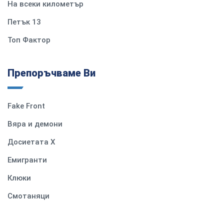
На всеки километър
Петък 13
Топ Фактор
Препоръчваме Ви
Fake Front
Вяра и демони
Досиетата Х
Емигранти
Клюки
Смотаняци