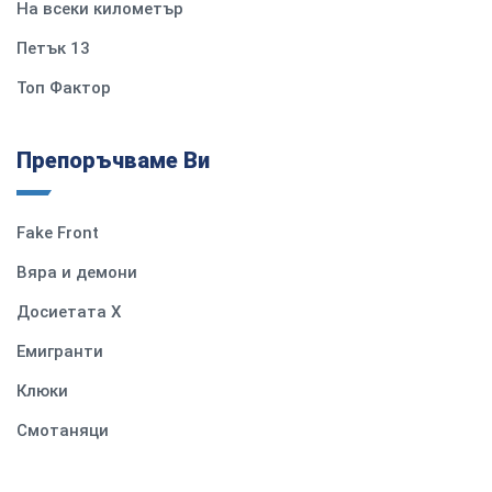
На всеки километър
Петък 13
Топ Фактор
Препоръчваме Ви
Fake Front
Вяра и демони
Досиетата Х
Емигранти
Клюки
Смотаняци