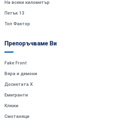
На всеки километър
Петък 13
Топ Фактор
Препоръчваме Ви
Fake Front
Вяра и демони
Досиетата Х
Емигранти
Клюки
Смотаняци