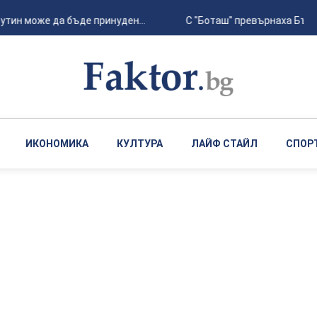
утин може да бъде принуден...
С "Боташ" превърнаха Бълга
ИКОНОМИКА
КУЛТУРА
ЛАЙФ СТАЙЛ
СПОР