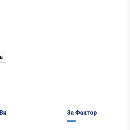
а
Ви
За Фактор