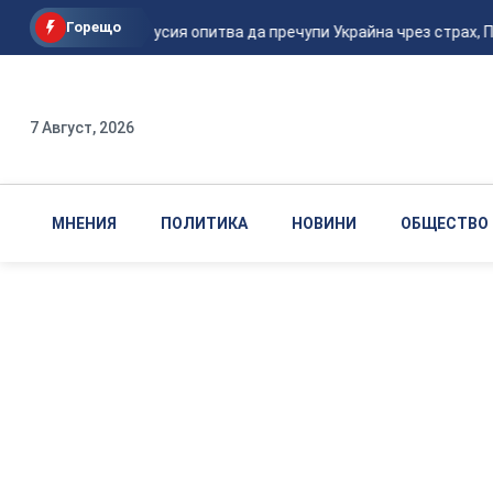
Горещо
Подоляк: Русия опитва да пречупи Украйна чрез страх, П
7 Август, 2026
МНЕНИЯ
ПОЛИТИКА
НОВИНИ
ОБЩЕСТВО