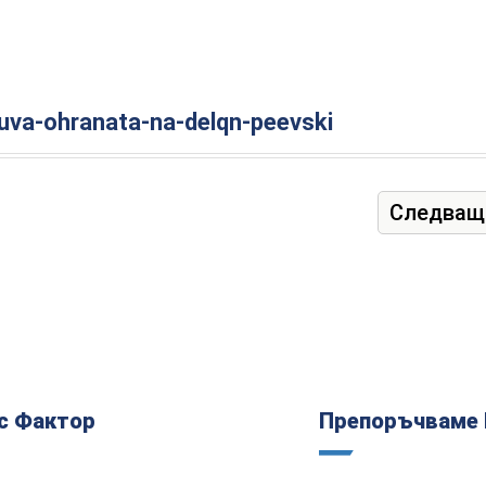
ruva-ohranata-na-delqn-peevski
Следващ
с Фактор
Препоръчваме 