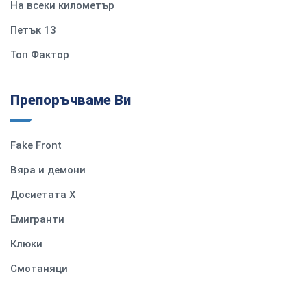
На всеки километър
Петък 13
Топ Фактор
Препоръчваме Ви
Fake Front
Вяра и демони
Досиетата Х
Емигранти
Клюки
Смотаняци