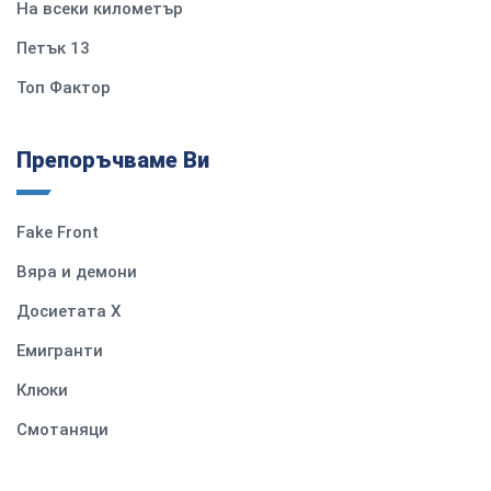
На всеки километър
Петък 13
Топ Фактор
Препоръчваме Ви
Fake Front
Вяра и демони
Досиетата Х
Емигранти
Клюки
Смотаняци