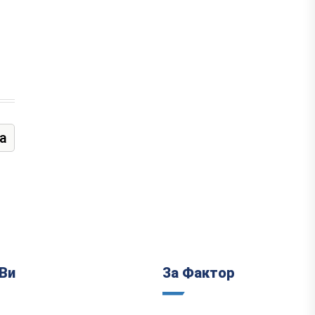
а
Ви
За Фактор