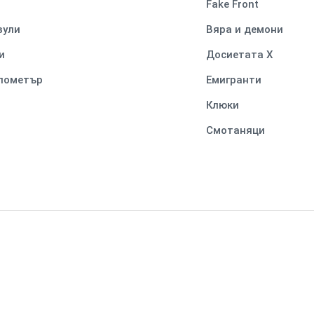
Fake Front
вули
Вяра и демони
и
Досиетата Х
илометър
Емигранти
Клюки
Смотаняци