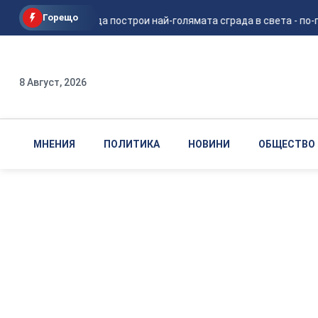
Горещо
Мъск смята да построи най-голямата сграда в света - по-го
8 Август, 2026
МНЕНИЯ
ПОЛИТИКА
НОВИНИ
ОБЩЕСТВО