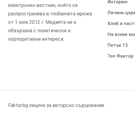
Интервю
електронен вестник, който се
Лачени цър
разпространява в глобалната мрежа
от 1 юли 2012 г. Медията не е
Хляб и паст
обвързана с политически и
На всеки к
корпоративни интереси.
Петък 13
Топ Фактор
Faktor.bg лиценз за авторско съдържание