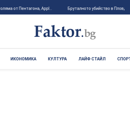
ляма от Пентагона, Appl...
Бруталното убийство в Пловдив 
ИКОНОМИКА
КУЛТУРА
ЛАЙФ СТАЙЛ
СПОР