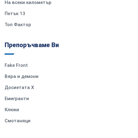
На всеки километър
Петък 13
Топ Фактор
Препоръчваме Ви
Fake Front
Вяра и демони
Досиетата Х
Емигранти
Клюки
Смотаняци