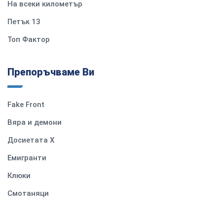
На всеки километър
Петък 13
Топ Фактор
Препоръчваме Ви
Fake Front
Вяра и демони
Досиетата Х
Емигранти
Клюки
Смотаняци