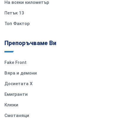
На всеки километър
Петък 13
Топ Фактор
Препоръчваме Ви
Fake Front
Вяра и демони
Досиетата Х
Емигранти
Клюки
Смотаняци