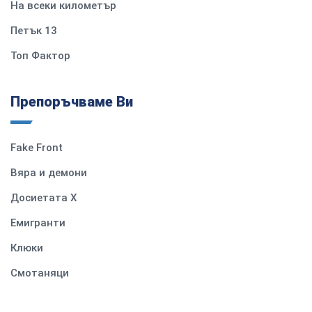
На всеки километър
Петък 13
Топ Фактор
Препоръчваме Ви
Fake Front
Вяра и демони
Досиетата Х
Емигранти
Клюки
Смотаняци