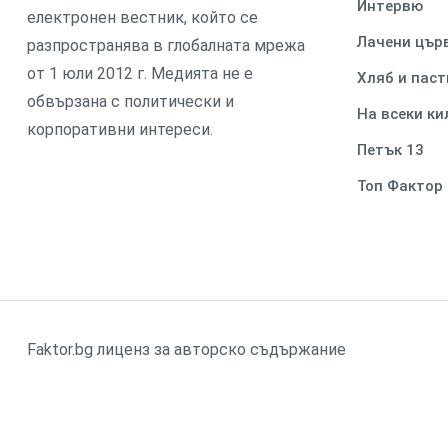
Интервю
електронен вестник, който се
Лачени цър
разпространява в глобалната мрежа
от 1 юли 2012 г. Медията не е
Хляб и паст
обвързана с политически и
На всеки к
корпоративни интереси.
Петък 13
Топ Фактор
Faktor.bg лиценз за авторско съдържание