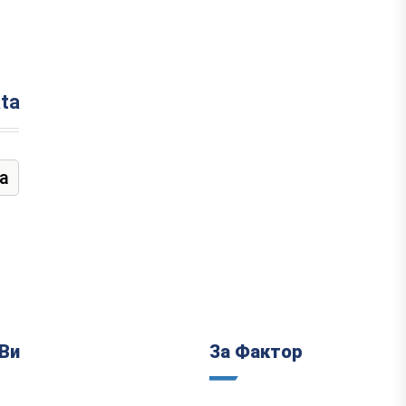
ata
а
Ви
За Фактор