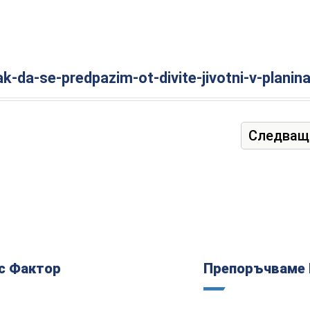
-da-se-predpazim-ot-divite-jivotni-v-planin
Следващ
с Фактор
Препоръчваме 