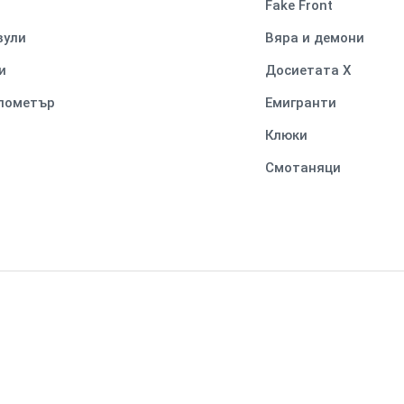
Fake Front
вули
Вяра и демони
и
Досиетата Х
илометър
Емигранти
Клюки
Смотаняци