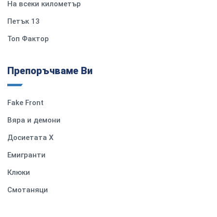
На всеки километър
Петък 13
Топ Фактор
Препоръчваме Ви
Fake Front
Вяра и демони
Досиетата Х
Емигранти
Клюки
Смотаняци