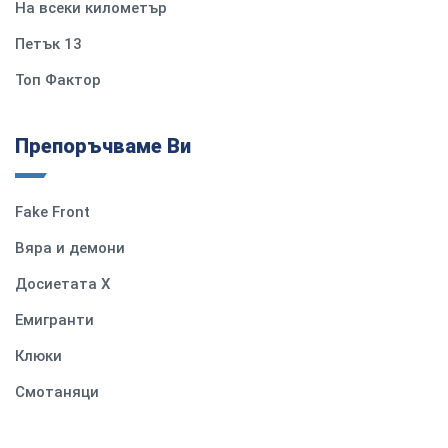
На всеки километър
Петък 13
Топ Фактор
Препоръчваме Ви
Fake Front
Вяра и демони
Досиетата Х
Емигранти
Клюки
Смотаняци