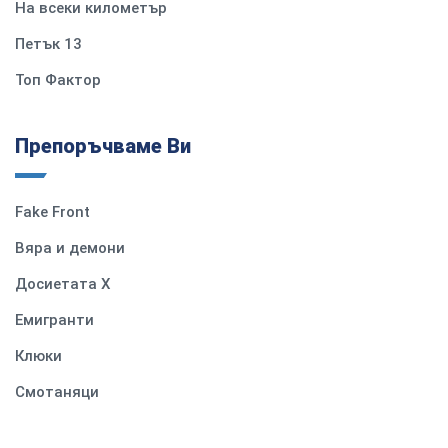
На всеки километър
Петък 13
Топ Фактор
Препоръчваме Ви
Fake Front
Вяра и демони
Досиетата Х
Емигранти
Клюки
Смотаняци