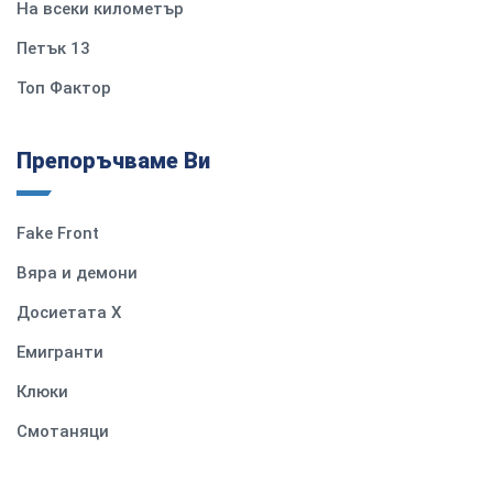
На всеки километър
Петък 13
Топ Фактор
Препоръчваме Ви
Fake Front
Вяра и демони
Досиетата Х
Емигранти
Клюки
Смотаняци