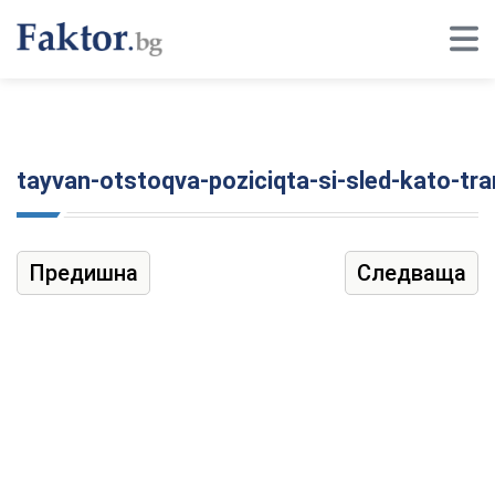
tayvan-otstoqva-poziciqta-si-sled-kato-tr
Предишна
Следваща