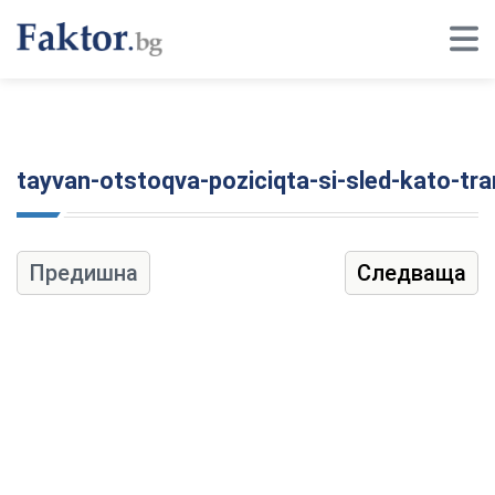
tayvan-otstoqva-poziciqta-si-sled-kato-tr
Предишна
Следваща