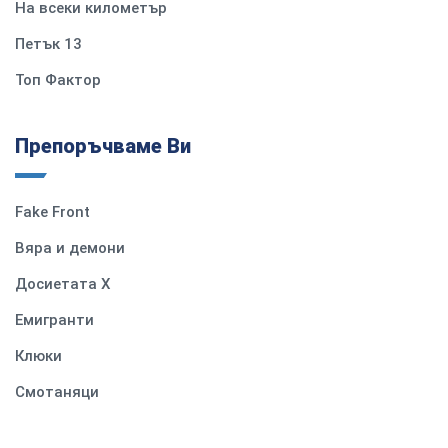
На всеки километър
Петък 13
Топ Фактор
Препоръчваме Ви
Fake Front
Вяра и демони
Досиетата Х
Емигранти
Клюки
Смотаняци